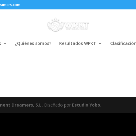
reamers.com
s
¿Quiénes somos?
Resultados WPKT
Clasificació
ment Dreamers, S.L.
Diseñado por
Estudio Yobo.