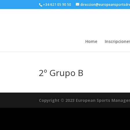
+34 621 05 90 50
direccion@europeansportsd
Home
Inscripcione
2º Grupo B
Copyright © 2023 European Sports Manage