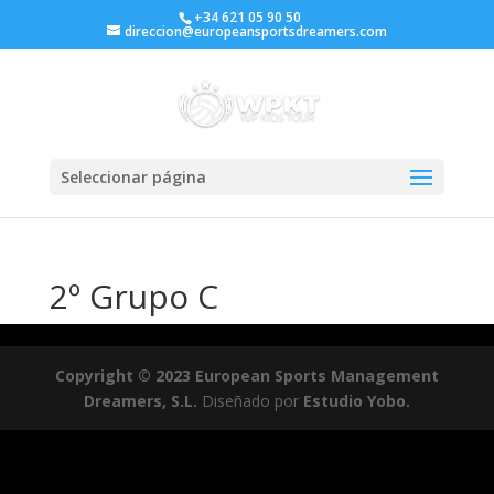
+34 621 05 90 50
direccion@europeansportsdreamers.com
Seleccionar página
2º Grupo C
Copyright © 2023 European Sports Management
Dreamers, S.L.
Diseñado por
Estudio Yobo.