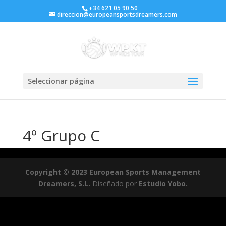
+34 621 05 90 50
direccion@europeansportsdreamers.com
Seleccionar página
4º Grupo C
Copyright © 2023 European Sports Management
Dreamers, S.L.
Diseñado por
Estudio Yobo.