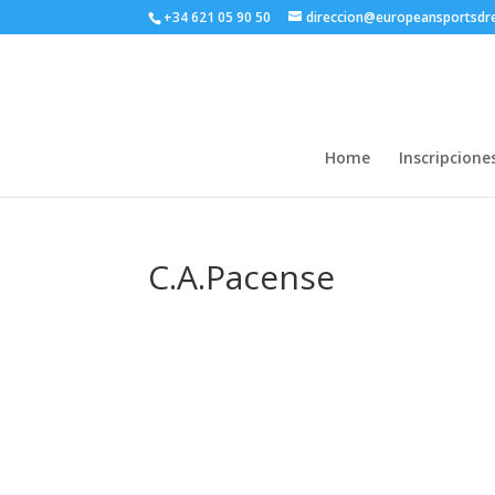
+34 621 05 90 50
direccion@europeansportsd
Home
Inscripcione
C.A.Pacense