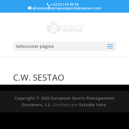
+34 621 05 90 50
direccion@europeansportsdreamers.com
Seleccionar página
C.W. SESTAO
Copyright © 2023 European Sports Management
Dreamers, S.L.
Diseñado por
Estudio Yobo.