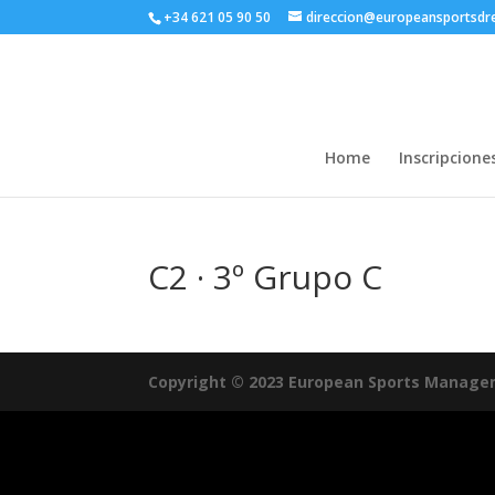
+34 621 05 90 50
direccion@europeansportsd
Home
Inscripcione
C2 · 3º Grupo C
Copyright © 2023 European Sports Manage