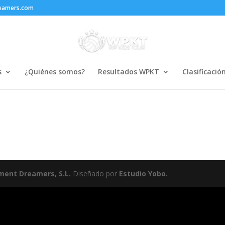
reamers.com
s
¿Quiénes somos?
Resultados WPKT
Clasificació
ment Dreamers, S.L.
Diseñado por
Estudio Yobo.