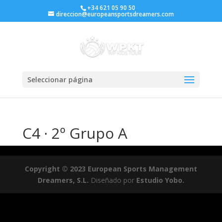
+34 621 05 90 50
direccion@europeansportsdreamers.com
Seleccionar página
C4 · 2º Grupo A
Copyright © 2023 European Sports Management
Dreamers, S.L.
Diseñado por
Estudio Yobo.