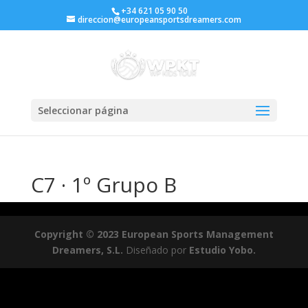
+34 621 05 90 50
direccion@europeansportsdreamers.com
Seleccionar página
C7 · 1º Grupo B
Copyright © 2023 European Sports Management
Dreamers, S.L.
Diseñado por
Estudio Yobo.