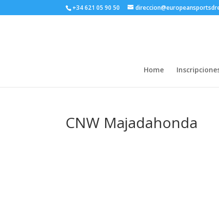
+34 621 05 90 50
direccion@europeansportsd
Home
Inscripcione
CNW Majadahonda