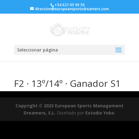
+34 621 05 90 50
direccion@europeansportsdreamers.com
Seleccionar página
F2 · 13º/14º · Ganador S1
Copyright © 2023 European Sports Management
Dreamers, S.L.
Diseñado por
Estudio Yobo.