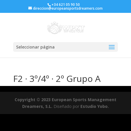
+34 621 05 90 50
direccion@europeansportsdreamers.com
Seleccionar página
F2 · 3º/4º · 2º Grupo A
Copyright © 2023 European Sports Management
Dreamers, S.L.
Diseñado por
Estudio Yobo.