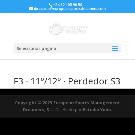
+34 621 05 90 50
direccion@europeansportsdreamers.com
Seleccionar página
F3 · 11º/12º · Perdedor S3
Copyright © 2023 European Sports Management
Dreamers, S.L.
Diseñado por
Estudio Yobo.