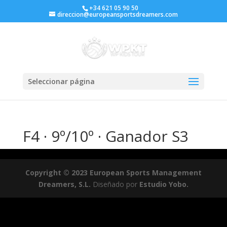
+34 621 05 90 50
direccion@europeansportsdreamers.com
Seleccionar página
F4 · 9º/10º · Ganador S3
Copyright © 2023 European Sports Management
Dreamers, S.L.
Diseñado por
Estudio Yobo.