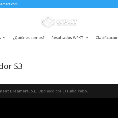
reamers.com
s
¿Quiénes somos?
Resultados WPKT
Clasificació
ador S3
ment Dreamers, S.L.
Diseñado por
Estudio Yobo.