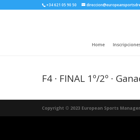
+34 621 05 90 50
direccion@europeansportsd
Home
Inscripcione
F4 · FINAL 1º/2º · Gan
Copyright © 2023 European Sports Manage