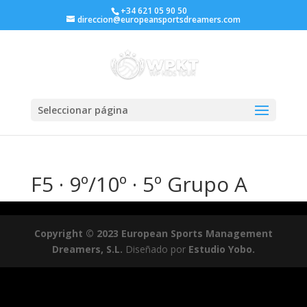
+34 621 05 90 50
direccion@europeansportsdreamers.com
Seleccionar página
F5 · 9º/10º · 5º Grupo A
Copyright © 2023 European Sports Management
Dreamers, S.L.
Diseñado por
Estudio Yobo.