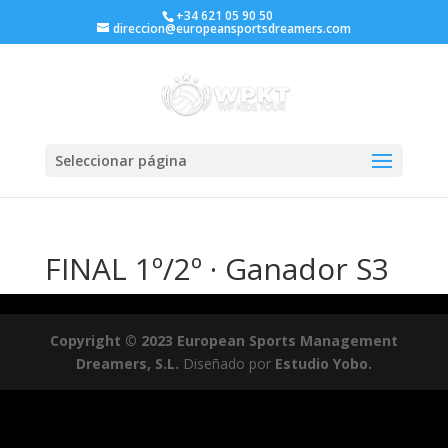
+34 621 05 90 50
direccion@europeansportsdreamers.com
Seleccionar página
FINAL 1º/2º · Ganador S3
Copyright © 2023 European Sports Management
Dreamers, S.L.
Diseñado por
Estudio Yobo.