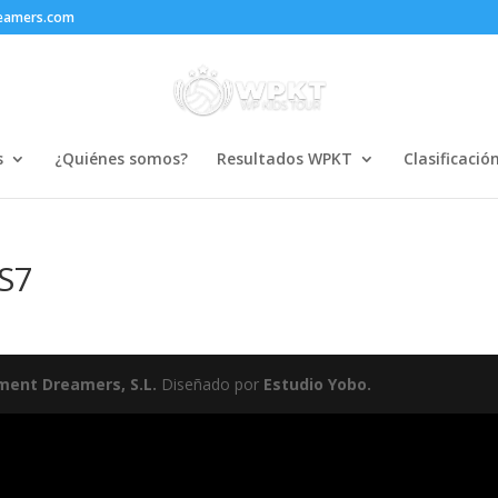
reamers.com
s
¿Quiénes somos?
Resultados WPKT
Clasificació
 S7
ment Dreamers, S.L.
Diseñado por
Estudio Yobo.