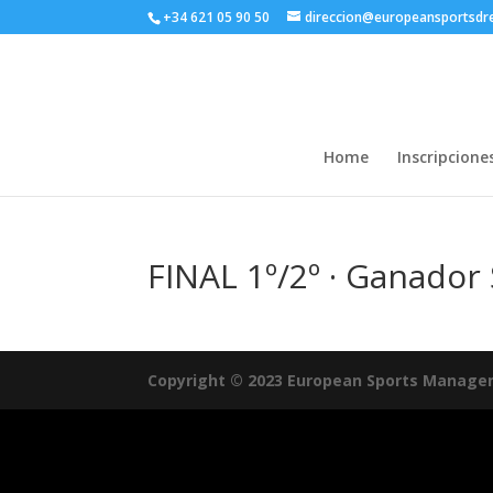
+34 621 05 90 50
direccion@europeansportsd
Home
Inscripcione
FINAL 1º/2º · Ganador
Copyright © 2023 European Sports Manage