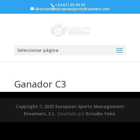
+34 621 05 90 50
direccion@europeansportsdreamers.com
Seleccionar página
Ganador C3
Copyright © 2023 European Sports Management
Dreamers, S.L.
Diseñado por
Estudio Yobo.