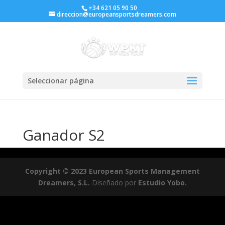
+34 621 05 90 50
direccion@europeansportsdreamers.com
Seleccionar página
Ganador S2
Copyright © 2023 European Sports Management
Dreamers, S.L.
Diseñado por
Estudio Yobo.