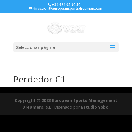
+34 621 05 90 50
direccion@europeansportsdreamers.com
Seleccionar página
Perdedor C1
Copyright © 2023 European Sports Management
Dreamers, S.L.
Diseñado por
Estudio Yobo.