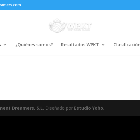
reamers.com
s
¿Quiénes somos?
Resultados WPKT
Clasificació
ment Dreamers, S.L.
Diseñado por
Estudio Yobo.