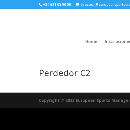
+34 621 05 90 50
direccion@europeansportsd
Home
Inscripcione
Perdedor C2
Copyright © 2023 European Sports Manage