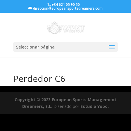
+34 621 05 90 50
direccion@europeansportsdreamers.com
Seleccionar página
Perdedor C6
Copyright © 2023 European Sports Management
Dreamers, S.L.
Diseñado por
Estudio Yobo.