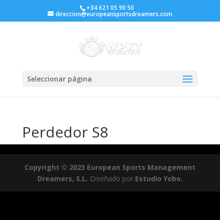
+34 621 05 90 50
direccion@europeansportsdreamers.com
Seleccionar página
Perdedor S8
Copyright © 2023 European Sports Management
Dreamers, S.L.
Diseñado por
Estudio Yobo.