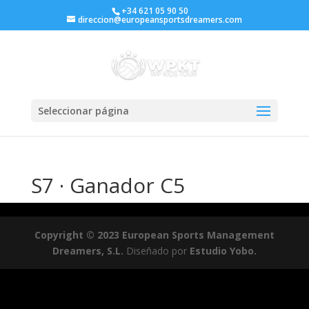
+34 621 05 90 50
direccion@europeansportsdreamers.com
Seleccionar página
S7 · Ganador C5
Copyright © 2023 European Sports Management
Dreamers, S.L.
Diseñado por
Estudio Yobo.