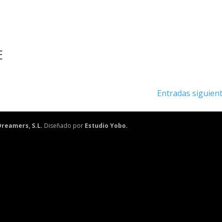
E
Entradas siguient
reamers, S.L.
Diseñado por
Estudio Yobo.