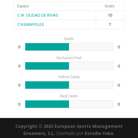
Equipo
Goals
C.W. CIUDAD DE RIVAS
10
C.N.BANYOLES
7
Goals
0
0
Exclusion Foul
0
0
Yellow Cards
0
0
Red Cards
0
0
Copyright © 2023 European Sports Management
Dreamers, S.L.
Diseñado por
Estudio Yobo.