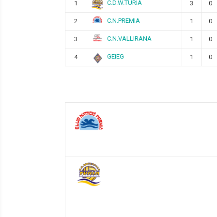
C.D.W.TURIA
1
3
0
C.N.PREMIA
2
1
0
C.N.VALLIRANA
3
1
0
GEiEG
4
1
0