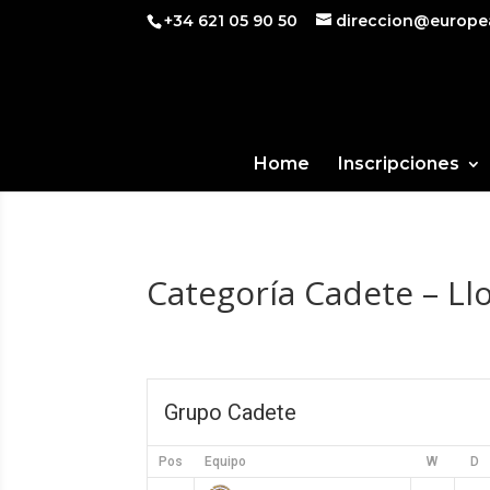
+34 621 05 90 50
direccion@europe
Home
Inscripciones
Categoría Cadete – Ll
Grupo Cadete
Pos
Equipo
W
D