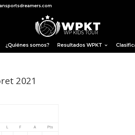
ansportsdreamers.com
¿Quiénes somos?
Resultados WPKT
Clasifi
oret 2021
L
F
A
Pts