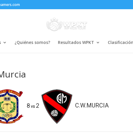
reamers.com
s
¿Quiénes somos?
Resultados WPKT
Clasificació
Murcia
8
2
C.W.MURCIA
vs