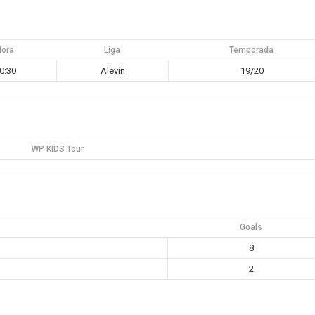
Hora
Liga
Temporada
0:30
Alevín
19/20
WP KIDS Tour
Goals
8
2