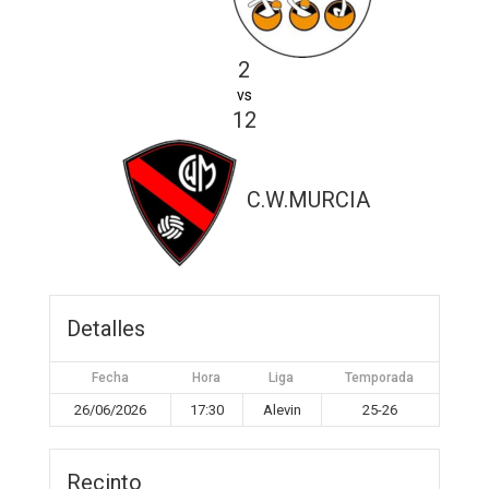
2
vs
12
C.W.MURCIA
Detalles
Fecha
Hora
Liga
Temporada
26/06/2026
17:30
Alevin
25-26
Recinto