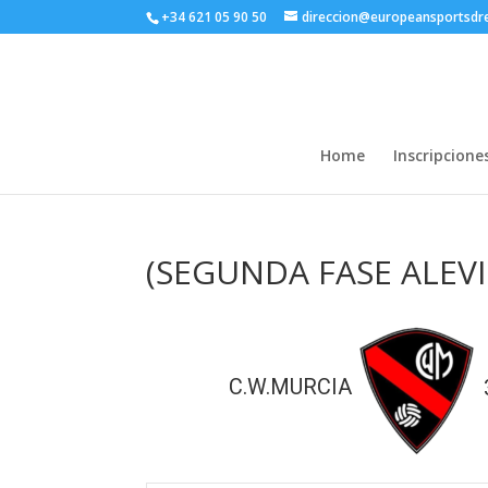
+34 621 05 90 50
direccion@europeansportsd
Home
Inscripcione
(SEGUNDA FASE ALEVIN
C.W.MURCIA