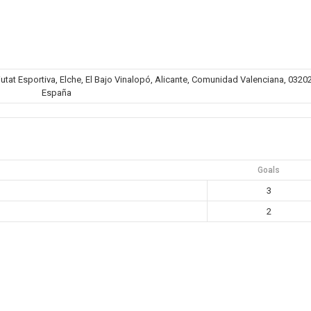
iutat Esportiva, Elche, El Bajo Vinalopó, Alicante, Comunidad Valenciana, 03202
España
Goals
3
2