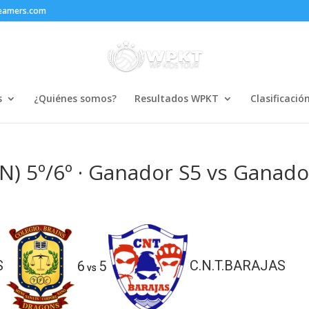
reamers.com
s
¿Quiénes somos?
Resultados WPKT
Clasificació
) 5º/6º · Ganador S5 vs Ganado
S
6
5
C.N.T.BARAJAS
vs