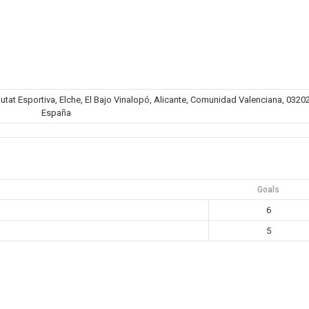
iutat Esportiva, Elche, El Bajo Vinalopó, Alicante, Comunidad Valenciana, 03202
España
Goals
6
5