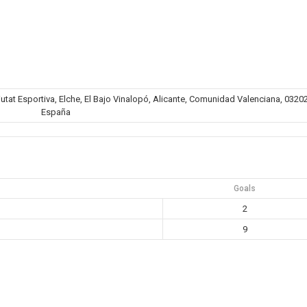
iutat Esportiva, Elche, El Bajo Vinalopó, Alicante, Comunidad Valenciana, 03202
España
Goals
2
9