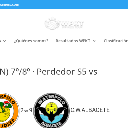
reamers.com
s
¿Quiénes somos?
Resultados WPKT
Clasificació
 7º/8º · Perdedor S5 vs
2
9
C.W.ALBACETE
vs