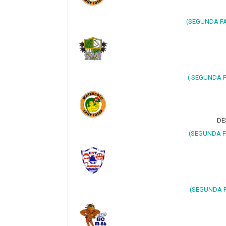
(SEGUNDA FAS
( SEGUNDA F
DE
(SEGUNDA FA
(SEGUNDA FA