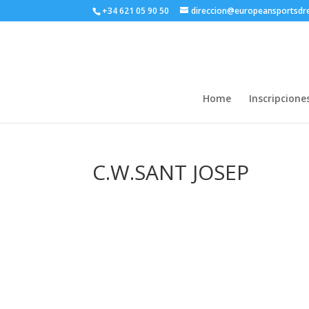
+34 621 05 90 50
direccion@europeansportsd
Home
Inscripcione
C.W.SANT JOSEP