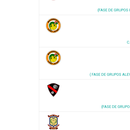
(FASE DE GRUPOS 
C
( FASE DE GRUPOS ALE
(FASE DE GRUPO