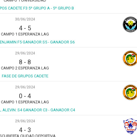
CAMPO 1 UNIVERSIDAD
POS CADETE F3 5º GRUPO A - 5º GRUPO B
30/06/2024
4
-
5
CAMPO 1 ESPERANZA LAG
BENJAMIN F5 GANADOR S5 - GANADOR S6
29/06/2024
8
-
8
CAMPO 2 ESPERANZA LAG
FASE DE GRUPOS CADETE
29/06/2024
0
-
4
CAMPO 1 ESPERANZA LAG
AL ALEVIN: S4 GANADOR C3 - GANADOR C4
29/06/2024
4
-
3
SCUBIERTA CIUDAD DEPORTIVA