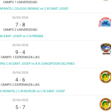
CAMPO 1 UNIVERSIDAD
INFANTIL) COLEGIO BRAINS vs C.W.SANT JOSEP
26/06/2026
7
-
8
CAMPO 2 UNIVERSIDAD
.W.SANT JOSEP vs C.N.PREMIA
26/06/2026
9
-
4
CAMPO 1 ESPERANZA LAG
VIN) C.W.SANT JOSEP vs A.R.CONCEPCION DELFINES
26/06/2026
4
-
6
CAMPO 2 ESPERANZA LAG
S INFANTIL) C.W.MURCIA vs C.W.SANT JOSEP
25/06/2026
5
-
7