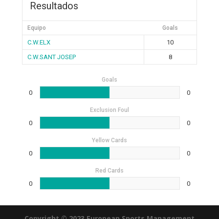
Resultados
Equipo
Goals
C.W.ELX
10
C.W.SANT JOSEP
8
Goals
0
0
Exclusion Foul
0
0
Yellow Cards
0
0
Red Cards
0
0
Copyright © 2023 European Sports Management