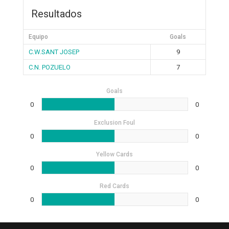
Resultados
Equipo
Goals
C.W.SANT JOSEP
9
C.N. POZUELO
7
Goals
0
0
Exclusion Foul
0
0
Yellow Cards
0
0
Red Cards
0
0