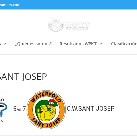
reamers.com
s
¿Quiénes somos?
Resultados WPKT
Clasificació
SANT JOSEP
5
7
C.W.SANT JOSEP
vs