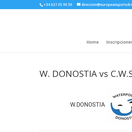
+34 621 05 90 50
direccion@europeansportsd
Home
Inscripcione
W. DONOSTIA vs C.W.
W.DONOSTIA