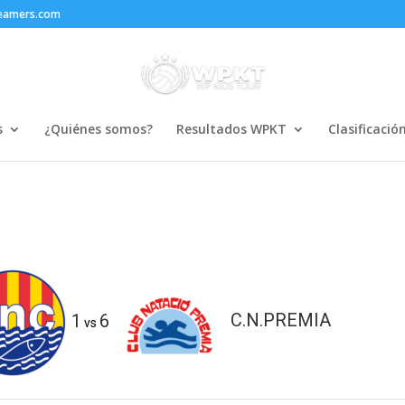
reamers.com
s
¿Quiénes somos?
Resultados WPKT
Clasificació
1
6
C.N.PREMIA
vs