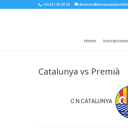
+34 621 05 90 50
direccion@europeansportsd
Home
Inscripcione
Catalunya vs Premià
C.N.CATALUNYA