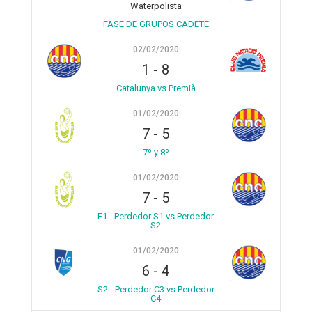
Waterpolista
FASE DE GRUPOS CADETE
02/02/2020
1
-
8
Catalunya vs Premià
01/02/2020
7
-
5
7º y 8º
01/02/2020
7
-
5
F1 - Perdedor S1 vs Perdedor
S2
01/02/2020
6
-
4
S2 - Perdedor C3 vs Perdedor
C4