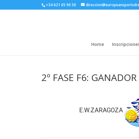
+34 621 05 90 50
direccion@europeansportsd
Home
Inscripcione
2º FASE F6: GANADOR
E.W.ZARAGOZA