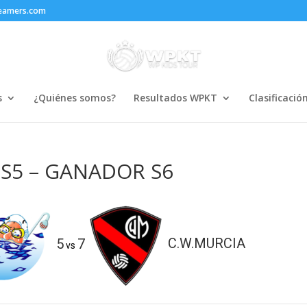
reamers.com
s
¿Quiénes somos?
Resultados WPKT
Clasificació
 S5 – GANADOR S6
5
7
C.W.MURCIA
vs