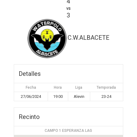
4
vs
3
C.W.ALBACETE
Detalles
Fecha
Hora
Liga
Temporada
27/06/2024
19:00
Alevin
23-24
Recinto
CAMPO 1 ESPERANZA LAG