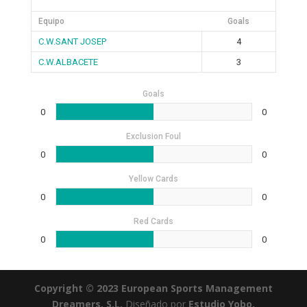
Equipo
Goals
C.W.SANT JOSEP
4
C.W.ALBACETE
3
Goals
0
0
Exclusion Foul
0
0
Yellow Cards
0
0
Red Cards
0
0
Copyright © 2023 European Sports Management
Dreamers, S.L.
Diseñado por
Estudio Yobo.