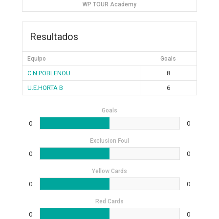
WP TOUR Academy
Resultados
Equipo
Goals
C.N.POBLENOU
8
U.E.HORTA B
6
Goals
0
0
Exclusion Foul
0
0
Yellow Cards
0
0
Red Cards
0
0