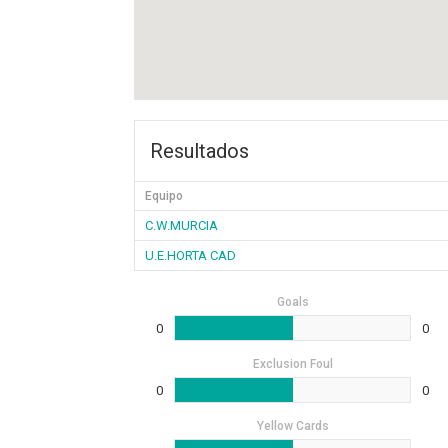
Resultados
Equipo
C.W.MURCIA
U.E.HORTA CAD
Goals
0
0
Exclusion Foul
0
0
Yellow Cards