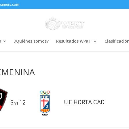
reamers.com
s
¿Quiénes somos?
Resultados WPKT
Clasificació
FEMENINA
3
12
U.E.HORTA CAD
vs