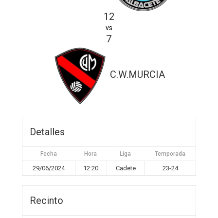
12
vs
7
C.W.MURCIA
Detalles
Fecha
Hora
Liga
Temporada
29/06/2024
12:20
Cadete
23-24
Recinto