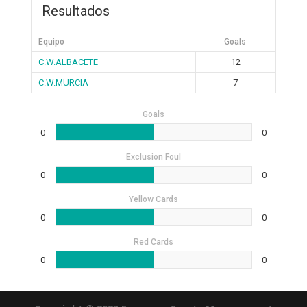
Resultados
Equipo
Goals
C.W.ALBACETE
12
C.W.MURCIA
7
Goals
0
0
Exclusion Foul
0
0
Yellow Cards
0
0
Red Cards
0
0