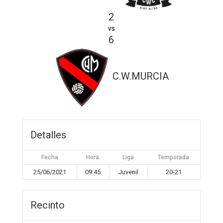
2
vs
6
C.W.MURCIA
Detalles
Fecha
Hora
Liga
Temporada
25/06/2021
09:45
Juvenil
20-21
Recinto