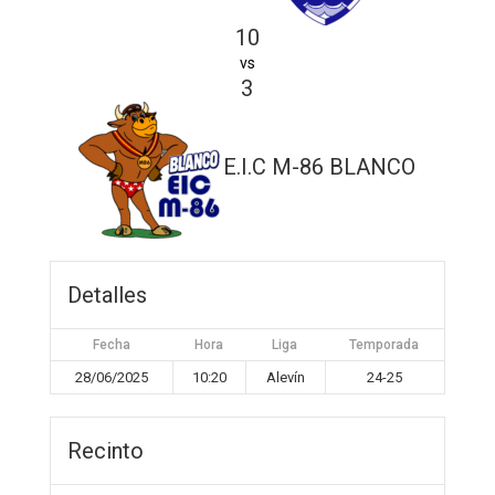
10
vs
3
E.I.C M-86 BLANCO
Detalles
Fecha
Hora
Liga
Temporada
28/06/2025
10:20
Alevín
24-25
Recinto