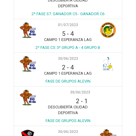
DESCUBIERTA CIUDAD
DEPORTIVA
2º FASE S7: GANADOR C5 - GANADOR C6
01/07/2023
5
-
4
CAMPO 1 ESPERANZA LAG
2º FASE C5: 3º GRUPO A - 4 GRUPO B
30/06/2023
2
-
4
CAMPO 1 ESPERANZA LAG
FASE DE GRUPOS ALEVIN
30/06/2023
2
-
1
DESCUBIERTA CIUDAD
DEPORTIVA
FASE DE GRUPOS ALEVIN
30/06/2023