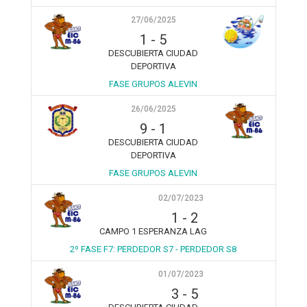
27/06/2025
1
-
5
DESCUBIERTA CIUDAD
DEPORTIVA
FASE GRUPOS ALEVIN
26/06/2025
9
-
1
DESCUBIERTA CIUDAD
DEPORTIVA
FASE GRUPOS ALEVIN
02/07/2023
1
-
2
CAMPO 1 ESPERANZA LAG
2º FASE F7: PERDEDOR S7 - PERDEDOR S8
01/07/2023
3
-
5