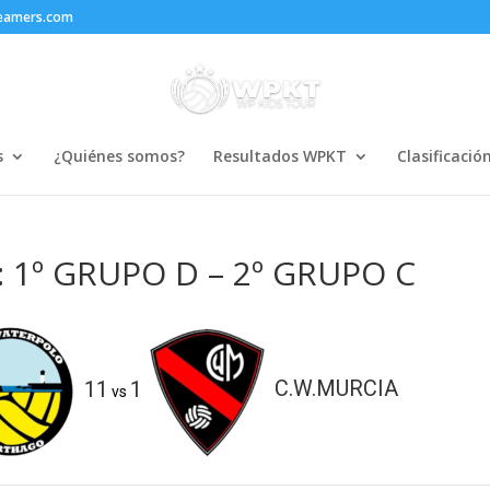
reamers.com
s
¿Quiénes somos?
Resultados WPKT
Clasificació
: 1º GRUPO D – 2º GRUPO C
11
1
C.W.MURCIA
vs