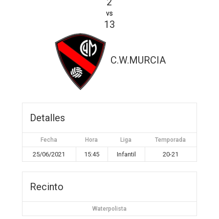
2
vs
13
C.W.MURCIA
Detalles
Fecha
Hora
Liga
Temporada
25/06/2021
15:45
Infantil
20-21
Recinto
Waterpolista