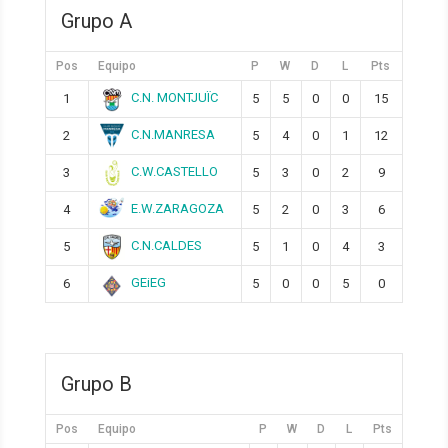
Grupo A
Pos
Equipo
P
W
D
L
Pts
C.N. MONTJUÏC
1
5
5
0
0
15
C.N.MANRESA
2
5
4
0
1
12
C.W.CASTELLO
3
5
3
0
2
9
E.W.ZARAGOZA
4
5
2
0
3
6
C.N.CALDES
5
5
1
0
4
3
GEiEG
6
5
0
0
5
0
Grupo B
Pos
Equipo
P
W
D
L
Pts