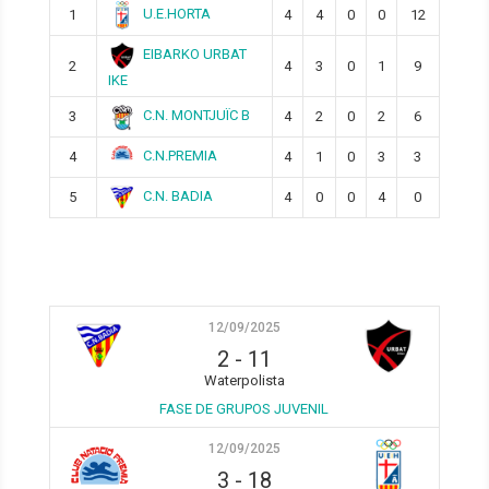
U.E.HORTA
1
4
4
0
0
12
EIBARKO URBAT
2
4
3
0
1
9
IKE
C.N. MONTJUÏC B
3
4
2
0
2
6
C.N.PREMIA
4
4
1
0
3
3
C.N. BADIA
5
4
0
0
4
0
12/09/2025
2
-
11
Waterpolista
FASE DE GRUPOS JUVENIL
12/09/2025
3
-
18