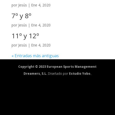
por
Jesús
|
Ene 4, 2020
7º y 8º
por
Jesús
|
Ene 4, 2020
11º y 12º
por
Jesús
|
Ene 4, 2020
« Entradas más antiguas
Copyright © 2023 European Sports Management
Dreamers, S.L.
Diseñado por
Estudio Yobo.