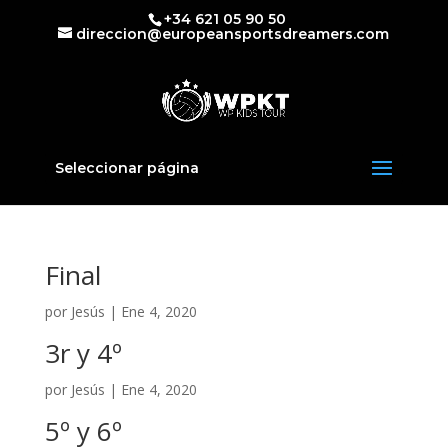
+34 621 05 90 50
direccion@europeansportsdreamers.com
Seleccionar página
Final
por
Jesús
|
Ene 4, 2020
3r y 4º
por
Jesús
|
Ene 4, 2020
5º y 6º